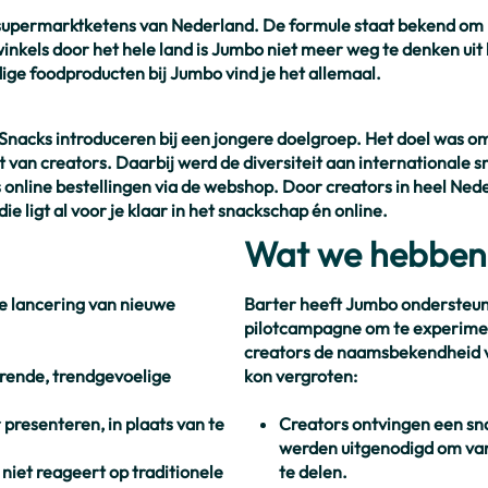
 supermarktketens van Nederland. De formule staat bekend om h
nkels door het hele land is Jumbo niet meer weg te denken uit 
ge foodproducten bij Jumbo vind je het allemaal.
Snacks
introduceren bij een jongere doelgroep. Het doel was o
 van creators. Daarbij werd de diversiteit aan internationale 
 online bestellingen via de webshop. Door creators in heel Nede
ie ligt al voor je klaar in het snackschap én online.
Wat we hebben
e lancering van nieuwe
Barter heeft Jumbo ondersteund
pilotcampagne om te experime
creators de naamsbekendheid 
kon vergroten:
rende, trendgevoelige
presenteren, in plaats van te
Creators ontvingen een sn
werden uitgenodigd om vanu
niet reageert op traditionele
te delen.