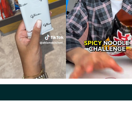
Diensten
FAQ
Wet
Voor Brands
FAQ voor Creators
Pri