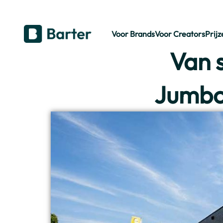
Voor Brands
Voor Creators
Prijz
Van s
Jumbo