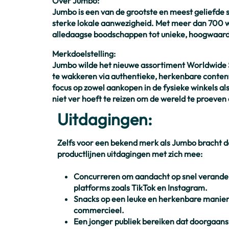
Over Jumbo:
Jumbo is een van de grootste en meest geliefde
sterke lokale aanwezigheid. Met meer dan 700 wi
alledaagse boodschappen tot unieke, hoogwaardi
Merkdoelstelling:
Jumbo wilde het nieuwe assortiment
Worldwide 
te wakkeren via authentieke, herkenbare content
focus op zowel aankopen in de fysieke winkels als
niet ver hoeft te reizen om de wereld te proeven d
Uitdagingen:
Zelfs voor een bekend merk als Jumbo bracht d
productlijnen uitdagingen met zich mee:
Concurreren om aandacht op snel verande
platforms zoals TikTok en Instagram.
Snacks op een leuke en herkenbare manier 
commercieel.
Een jonger publiek bereiken dat doorgaans 