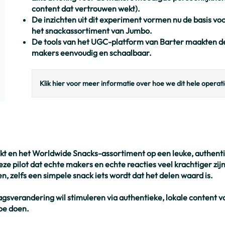
content dat vertrouwen wekt).
De inzichten uit dit experiment vormen nu de basis vo
het snackassortiment van Jumbo.
De tools van het UGC-platform van Barter maakten de
makers eenvoudig en schaalbaar.
Klik hier voor meer informatie over hoe we dit hele operat
kt en het Worldwide Snacks-assortiment op een leuke, authenti
ze pilot dat echte makers en echte reacties veel krachtiger zi
 zelfs een simpele snack iets wordt dat het delen waard is.
sverandering wil stimuleren via authentieke, lokale content va
oe doen.