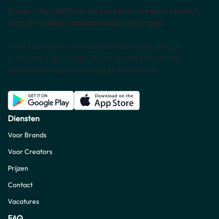
Barter is het platform dat merken en creators verbindt
voor eenvoudige, cashloze samenwerkingen.
Start campagnes, ontvang aanmeldingen, stuur je
producten – dat is alles. Barter maakt authentieke
samenwerkingen eenvoudig en schaalbaar.
Diensten
Voor Brands
Voor Creators
Prijzen
Contact
Vacatures
FAQ