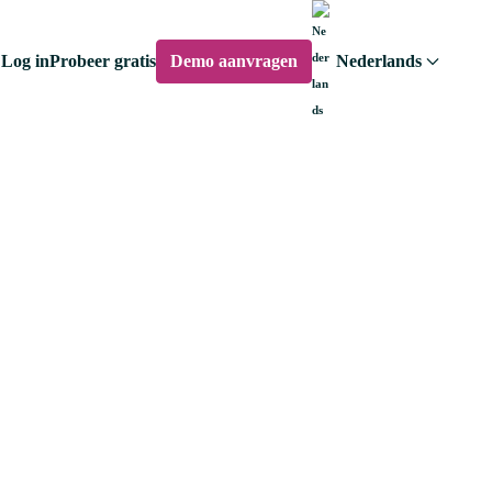
Log in
Probeer gratis
Demo aanvragen
Nederlands
ulier
 mogelijkheden te