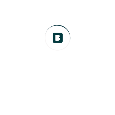
ok
el